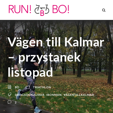
Vägen till Kalmar
– przystanek
listopad
BO
TRIATHLON
DROGADOKALMAR
,
IRONMAN
,
VÄGENTILLKALMAR
2