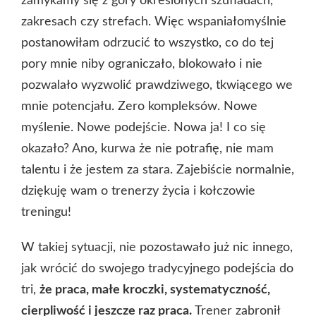
zamykamy się z góry określonych szufladach,
zakresach czy strefach. Więc wspaniałomyślnie
postanowiłam odrzucić to wszystko, co do tej
pory mnie niby ograniczało, blokowało i nie
pozwalało wyzwolić prawdziwego, tkwiącego we
mnie potencjału. Zero kompleksów. Nowe
myślenie. Nowe podejście. Nowa ja! I co się
okazało? Ano, kurwa że nie potrafię, nie mam
talentu i że jestem za stara. Zajebiście normalnie,
dziękuję wam o trenerzy życia i kołczowie
treningu!
W takiej sytuacji, nie pozostawało już nic innego,
jak wrócić do swojego tradycyjnego podejścia do
tri,
że praca, małe kroczki, systematyczność,
cierpliwość i jeszcze raz praca.
Trener zabronił