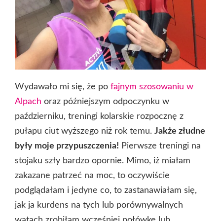
Wydawało mi się, że po
fajnym szosowaniu w
Alpach
oraz późniejszym odpoczynku w
październiku, treningi kolarskie rozpocznę z
pułapu ciut wyższego niż rok temu.
Jakże złudne
były moje przypuszczenia!
Pierwsze treningi na
stojaku szły bardzo opornie. Mimo, iż miałam
zakazane patrzeć na moc, to oczywiście
podglądałam i jedyne co, to zastanawiałam się,
jak ja kurdens na tych lub porównywalnych
watach zrobiłam wcześniej połówkę lub