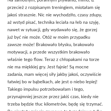
Na samotnym, porannym pływaniu, mimo, iż
przecież z rozpisanym treningiem, miotałam się
jakoś strasznie. Nic nie wychodziło, czasy zdupy,
aż wstyd pisać, technika leciała na łeb na szyję,
nawet w sytuacji, gdy wydawało się, że gorzej
już być nie może. Otóż w moim przypadku
zawsze może! Brakowało błysku, brakowało
motywacji, a przede wszystkim brakowało
właśnie tego flow. Teraz z chłopakami na torze
nie ma miękkiej gry. Jest fajnie! Są mocne
zadania, mam więcej siły jakby jakoś, oczywiście
łatwiej bo w bąbelkach, ale jest o niebo lepiej!
Takiego impulsu potrzebowałam i tego,
przynajmniej jeszcze przez jakiś czas, kiedy nie
trzeba będzie tłuc kilometrów, będę się trzymać.