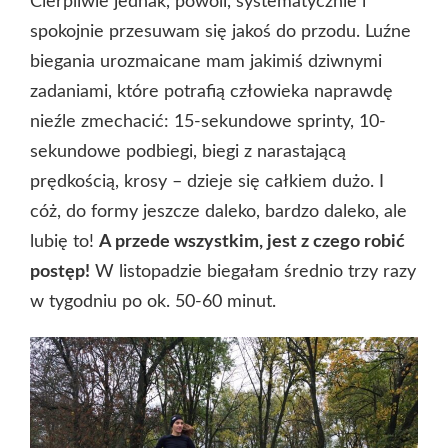
Cierpliwie jednak, powoli, systematycznie i
spokojnie przesuwam się jakoś do przodu. Luźne
biegania urozmaicane mam jakimiś dziwnymi
zadaniami, które potrafią człowieka naprawdę
nieźle zmechacić: 15-sekundowe sprinty, 10-
sekundowe podbiegi, biegi z narastającą
prędkością, krosy – dzieje się całkiem dużo. I
cóż, do formy jeszcze daleko, bardzo daleko, ale
lubię to!
A przede wszystkim, jest z czego robić
postęp!
W listopadzie biegałam średnio trzy razy
w tygodniu po ok. 50-60 minut.