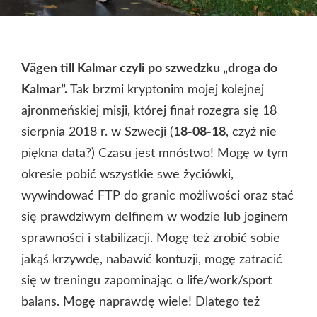
Vägen till Kalmar czyli po szwedzku „droga do
Kalmar”.
Tak brzmi kryptonim mojej kolejnej
ajronmeńskiej misji, której finał rozegra się 18
sierpnia 2018 r. w Szwecji (
18-08-18
, czyż nie
piękna data?) Czasu jest mnóstwo! Mogę w tym
okresie pobić wszystkie swe życiówki,
wywindować FTP do granic możliwości oraz stać
się prawdziwym delfinem w wodzie lub joginem
sprawności i stabilizacji. Mogę też zrobić sobie
jakąś krzywdę, nabawić kontuzji, mogę zatracić
się w treningu zapominając o life/work/sport
balans. Mogę naprawdę wiele! Dlatego też