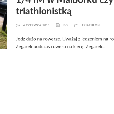
1/4 IM w Malborku czyl
triathlonistką
4 CZERWCA 2013
BO
TRIATHLON
Jedz dużo na rowerze. Uważaj z jedzeniem na ro
Zegarek podczas roweru na kierę. Zegarek...