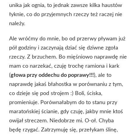
unika jak ognia, to jednak zawsze kilka haustów
łyknie, co do przyjemnych rzeczy też raczej nie
należy.
Ale wróćmy do mnie, bo od przerwy pływam już
pół godziny i zaczynają dziać się dziwne zgoła
rzeczy. Z brzuchem. Bo mięśniowo naprawdę nie
mam co narzekać, czuję trochę ramiona i kark
(
głowa przy oddechu do poprawy!!!
), ale to
naprawdę jakaś błahostka w porównaniu z tym,
co dzieje się pod strojem :) Boli, ściska,
promieniuje. Porównałabym do to stanu przy
maratońskiej ścianie, gdy czuję, jakby mnie ktoś
owijał streczem. Niedobrze mi. O-oł. Chyba
będę rzygać. Zatrzymuję się, przełykam ślinę,