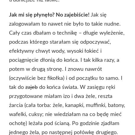
trudniejsze niż łatwe.
Jak mi się płynęło? No zajebiście!
Jak się
zalogowałam to nawet nie było to takie nudne.
Cały czas dbałam o technikę – długie wyleżenie,
podczas którego starałam się odpoczywać,
efektywny chwyt wody, wysoki łokieć i
pociągnięcie dłonią do końca. I tak kilka razy, a
potem w drugą stronę. I znowu nawrót
(oczywiście bez fikołka) i od początku to samo. I
tak do
zajeb
do końca świata. W zasięgu ręki
przygotowane miałam izo i dwa żele, reszta
żarcia (cała torba: żele, kanapki, muffinki, batony,
wafelki, cuksy; nie wiedziałam na co będę mieć
ochotę) leżała pod ścianą. Po godzinie zjadłam
jednego żela, po następnej połówkę drugiego.