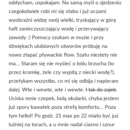
oddycham, uspokajam. Na samą myśl o zjedzeniu
czegokolwiek robi mi się słabo i już oczami
wyobraźni widzę swój wielki, tryskający w górę
haft zanieczyszczający wodę i przerywający
zawody :) Pomocy szukam w muzie i przy
dźwiękach ulubionych utworów próbuję na
nowo złapać pływackie flow. Szału niestety nie
ma… Staram się nie myśleć o bólu brzucha (to
przez kromkę, żele czy wypitą z niecki wodę?),
przełykam wszystko, co mi się odbija i napieram
dalej. Wte i wewte, wte i wewte.
I tak do zajeb
.
Uciska mnie czepek, bolą okularki, chyba jestem
już spory kawałek poza strefą komfortu… Poza
tym helloł! Po godz. 21 max po 22 miało być już
luźniej na torach, a u mnie nadal ciasno i sznur