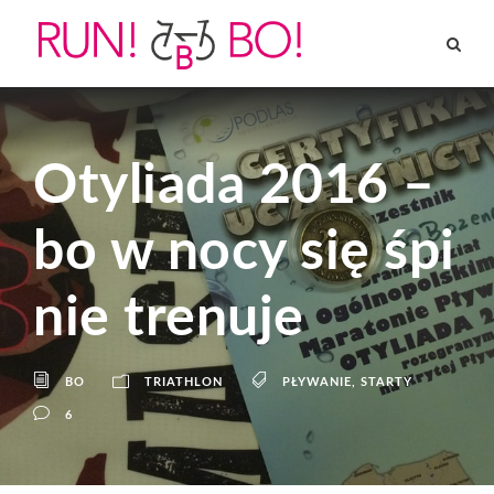
Otyliada 2016 –
bo w nocy się śpi
nie trenuje
BO
TRIATHLON
PŁYWANIE
,
STARTY
6