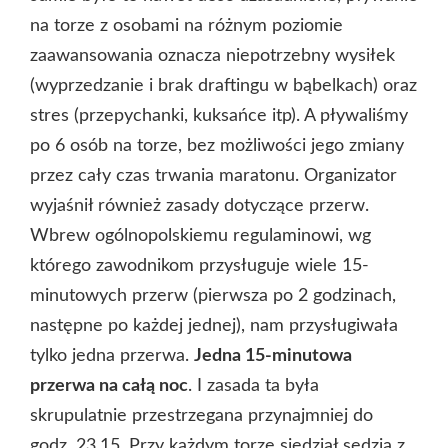
na torze z osobami na różnym poziomie
zaawansowania oznacza niepotrzebny wysiłek
(wyprzedzanie i brak draftingu w bąbelkach) oraz
stres (przepychanki, kuksańce itp). A pływaliśmy
po 6 osób na torze, bez możliwości jego zmiany
przez cały czas trwania maratonu. Organizator
wyjaśnił również zasady dotyczące przerw.
Wbrew ogólnopolskiemu regulaminowi, wg
którego zawodnikom przysługuje wiele 15-
minutowych przerw (pierwsza po 2 godzinach,
następne po każdej jednej), nam przysługiwała
tylko jedna przerwa.
Jedna 15-minutowa
przerwa na całą noc
. I zasada ta była
skrupulatnie przestrzegana przynajmniej do
godz. 23.15. Przy każdym torze siedział sędzia z