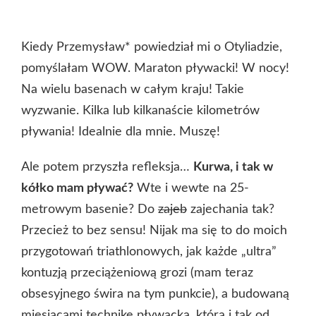
Kiedy Przemysław* powiedział mi o Otyliadzie,
pomyślałam WOW. Maraton pływacki! W nocy!
Na wielu basenach w całym kraju! Takie
wyzwanie. Kilka lub kilkanaście kilometrów
pływania! Idealnie dla mnie. Muszę!
Ale potem przyszła refleksja…
Kurwa, i tak w
kółko mam pływać?
Wte i wewte na 25-
metrowym basenie? Do
zajeb
zajechania tak?
Przecież to bez sensu! Nijak ma się to do moich
przygotowań triathlonowych, jak każde „ultra”
kontuzją przeciążeniową grozi (mam teraz
obsesyjnego świra na tym punkcie), a budowaną
miesiącami technikę pływacką, którą i tak od