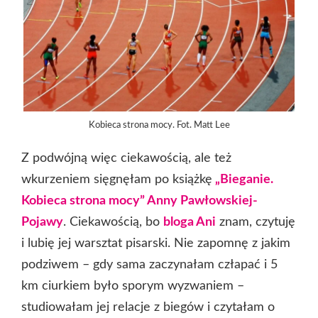
Kobieca strona mocy. Fot. Matt Lee
Z podwójną więc ciekawością, ale też
wkurzeniem sięgnęłam po książkę
„Bieganie.
Kobieca strona mocy” Anny Pawłowskiej-
Pojawy
. Ciekawością, bo
bloga Ani
znam, czytuję
i lubię jej warsztat pisarski. Nie zapomnę z jakim
podziwem – gdy sama zaczynałam człapać i 5
km ciurkiem było sporym wyzwaniem –
studiowałam jej relacje z biegów i czytałam o